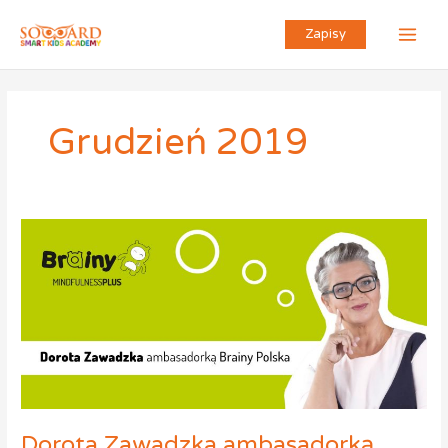
Przejdź
do
Zapisy
treści
Grudzień 2019
Dorota
Zawadzka
ambasadorką
Brainy
Dorota Zawadzka ambasadorką