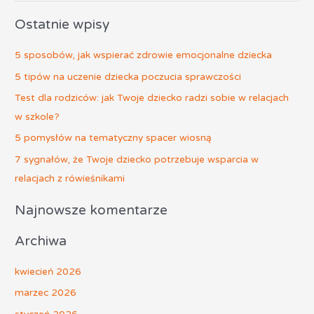
z
Ostatnie wpisy
u
k
5 sposobów, jak wspierać zdrowie emocjonalne dziecka
a
5 tipów na uczenie dziecka poczucia sprawczości
j
Test dla rodziców: jak Twoje dziecko radzi sobie w relacjach
d
w szkole?
l
5 pomysłów na tematyczny spacer wiosną
a
:
7 sygnałów, że Twoje dziecko potrzebuje wsparcia w
relacjach z rówieśnikami
Najnowsze komentarze
Archiwa
kwiecień 2026
marzec 2026