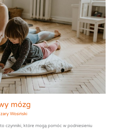
owy mózg
zary Wosiński
to czynniki, które mogą pomóc w podniesieniu