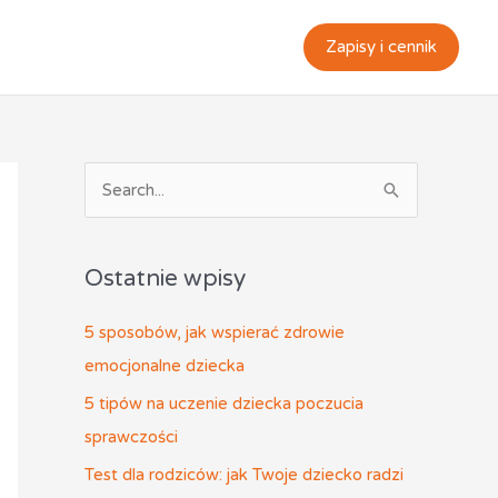
Zapisy i cennik
S
z
u
Ostatnie wpisy
k
a
5 sposobów, jak wspierać zdrowie
j
emocjonalne dziecka
d
5 tipów na uczenie dziecka poczucia
l
sprawczości
a
Test dla rodziców: jak Twoje dziecko radzi
: