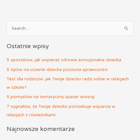
S
z
Ostatnie wpisy
u
k
5 sposobów, jak wspierać zdrowie emocjonalne dziecka
a
5 tipów na uczenie dziecka poczucia sprawczości
j
Test dla rodziców: jak Twoje dziecko radzi sobie w relacjach
d
w szkole?
l
5 pomysłów na tematyczny spacer wiosną
a
:
7 sygnałów, że Twoje dziecko potrzebuje wsparcia w
relacjach z rówieśnikami
Najnowsze komentarze