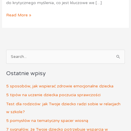
do krytycznego myślenia, co jest kluczowe we […]
Read More »
S
z
Ostatnie wpisy
u
k
5 sposobów, jak wspierać zdrowie emocjonalne dziecka
a
5 tipów na uczenie dziecka poczucia sprawczości
j
Test dla rodziców: jak Twoje dziecko radzi sobie w relacjach
d
w szkole?
l
5 pomysłów na tematyczny spacer wiosną
a
:
7 sygnałów, że Twoje dziecko potrzebuje wsparcia w